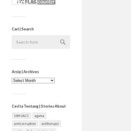
Cari | Search
Arsip | Archives
Arsip
|
Archives
Cerita Tentang | Stories About
14th IACC
agama
anticorruption
antikorupsi