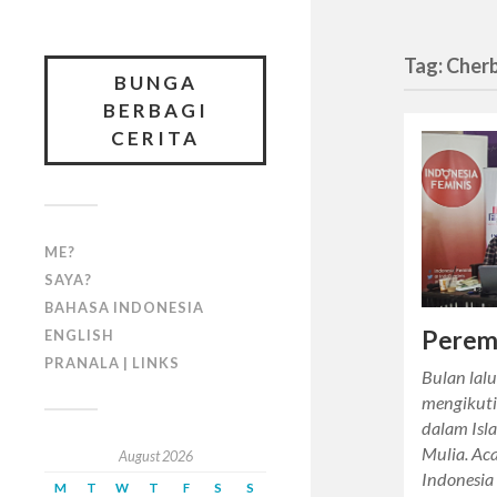
Tag: Cher
BUNGA
BERBAGI
CERITA
ME?
SAYA?
BAHASA INDONESIA
Perem
ENGLISH
PRANALA | LINKS
Bulan lal
mengikuti
dalam Isl
Mulia. Aca
August 2026
Indonesia
M
T
W
T
F
S
S