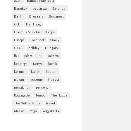
ayah
Bahasa Indonesia
Bangkok
beasiswa
Belanda
Berlin
Brussels
Budapest
CEU
Den Haag
Erasmus Mundus
Eropa
Europe
Facebook
family
GYAC
holiday
Hungary
ibu
Islam
ISS
Jakarta
keluarga
Kenya
komik
korupsi
kuliah
liputan
makan
museum
Nairobi
perjalanan
personal
Rawagede
Tempo
The Hague
The Netherlands
travel
ulasan
Yoga
Yogyakarta