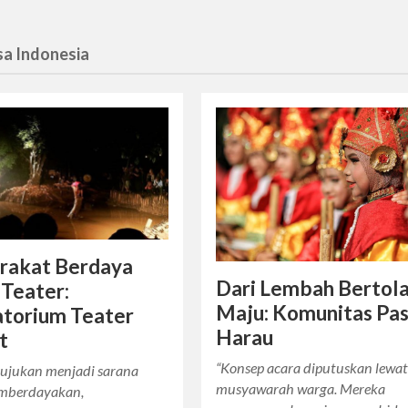
sa Indonesia
rakat Berdaya
Dari Lembah Bertol
Teater:
Maju: Komunitas Pa
atorium Teater
Harau
t
“Konsep acara diputuskan lewa
itujukan menjadi sarana
musyawarah warga. Mereka
mberdayakan,