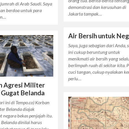
orang tua. Berita-berita tentan
jumrah di Arab Saudi. Saya
demonstrasi dan kerusuhan di
dan berdoa untuk para
Jakarta tampak…
an…
Air Bersih untuk Neg
Saya, juga sebagian dari Anda, 
ini cukup beruntung untuk
menikmati air bersih yang selal
berlimpah ruah di sekitar kita. 
cuci tangan, cukup nyalakan ke
perlu…
 Agresi Militer
 Gugat Belanda
ri ini di Tempo.co) Korban
iter Belanda diajak
 negara bekas penjajah itu.
 Belanda dinilai harus
ejahatannya di masa lalu.