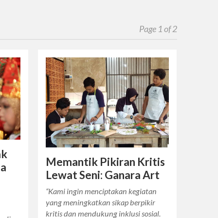
Page 1 of 2
ak
Memantik Pikiran Kritis
sa
Lewat Seni: Ganara Art
“Kami ingin menciptakan kegiatan
t
yang meningkatkan sikap berpikir
kritis dan mendukung inklusi sosial.