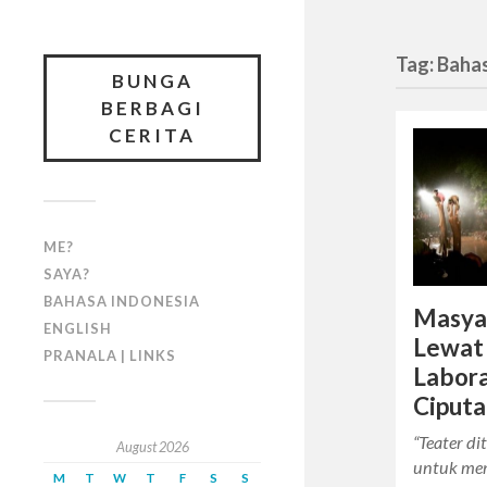
Tag: Baha
BUNGA
BERBAGI
CERITA
ME?
SAYA?
BAHASA INDONESIA
Masya
ENGLISH
Lewat 
PRANALA | LINKS
Labor
Ciputa
“Teater d
August 2026
untuk me
M
T
W
T
F
S
S