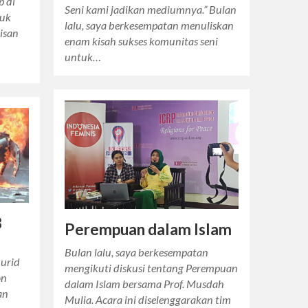
p di
Seni kami jadikan mediumnya.” Bulan
duk
lalu, saya berkesempatan menuliskan
lisan
enam kisah sukses komunitas seni
untuk…
8
Perempuan dalam Islam
Bulan lalu, saya berkesempatan
murid
mengikuti diskusi tentang Perempuan
on
dalam Islam bersama Prof. Musdah
an
Mulia. Acara ini diselenggarakan tim