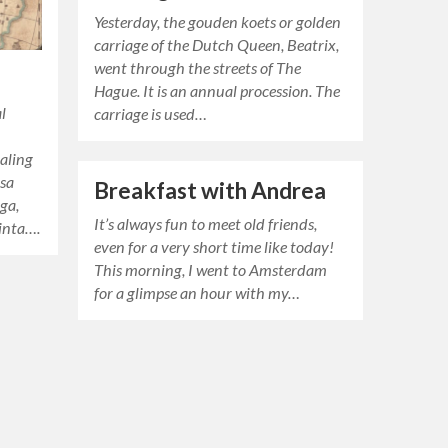
Yesterday, the gouden koets or golden
carriage of the Dutch Queen, Beatrix,
went through the streets of The
Hague. It is an annual procession. The
l
carriage is used…
paling
sa
Breakfast with Andrea
ga,
It’s always fun to meet old friends,
inta….
even for a very short time like today!
This morning, I went to Amsterdam
for a glimpse an hour with my…