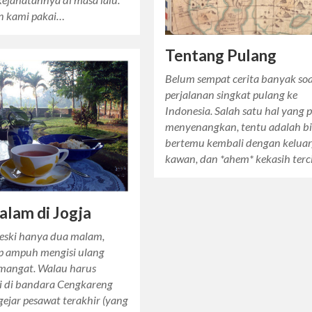
n kami pakai…
Tentang Pulang
Belum sempat cerita banyak soa
perjalanan singkat pulang ke
Indonesia. Salah satu hal yang 
menyenangkan, tentu adalah bi
bertemu kembali dengan keluar
kawan, dan *ahem* kekasih terc
lam di Jogja
eski hanya dua malam,
ap ampuh mengisi ulang
emangat. Walau harus
ari di bandara Cengkareng
ejar pesawat terakhir (yang