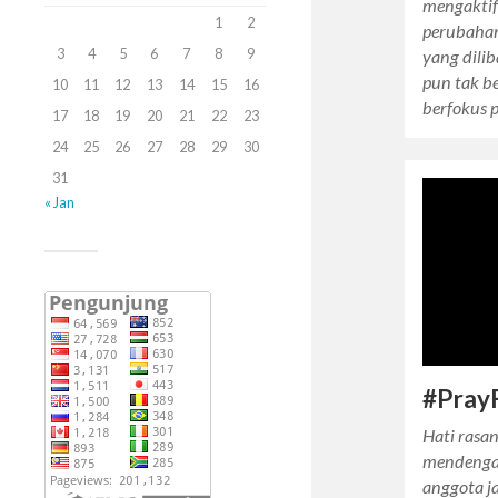
mengakti
1
2
perubahan
3
4
5
6
7
8
9
yang dili
pun tak b
10
11
12
13
14
15
16
berfokus 
17
18
19
20
21
22
23
24
25
26
27
28
29
30
31
« Jan
#Pray
Hati rasan
mendengar
anggota j