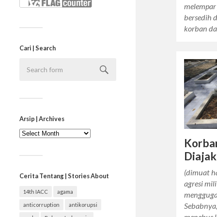
melempar 
bersedih 
korban d
Cari | Search
Arsip | Archives
Arsip
|
Korban
Archives
Diajak
(dimuat ha
Cerita Tentang | Stories About
agresi mil
14th IACC
agama
menggugat
Sebabnya,
anticorruption
antikorupsi
menebus k