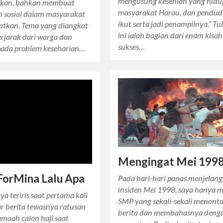
mengusung kesenian yang hidu
fkan, bahkan membuat
masyarakat Harau, dan pendu
 sosial dalam masyarakat
ikut serta jadi penampilnya.” Tu
batkan. Tema yang diangkat
ini ialah bagian dari enam kisah
erjarak dari warga dan
sukses…
pada problem keseharian…
Mengingat Mei 199
ForMina Lalu Apa
Pada hari-hari panas menjelang
insiden Mei 1998, saya hanya 
ya teriris saat pertama kali
SMP yang sekali-sekali menont
 berita tewasnya ratusan
berita dan membahasnya deng
amaah calon haji saat