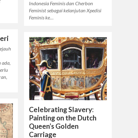
g
Indonesia Feminis dan Cherbon
Feminist sebagai kelanjutan Xpedisi
Feminis ke…
eri
sejauh
u ada,
Perlu
ran,
Celebrating Slavery:
Painting on the Dutch
Queen’s Golden
Carriage