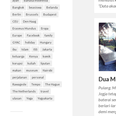
ayah
Bahasa Indonesia
“Data aka
Bangkok
beasiswa
Belanda
Berlin
Brussels
Budapest
CEU
Den Haag
Erasmus Mundus
Eropa
Europe
Facebook
family
GYAC
holiday
Hungary
ibu
Islam
ISS
Jakarta
keluarga
Kenya
komik
korupsi
kuliah
liputan
makan
museum
Nairobi
Dua Ma
perjalanan
personal
Rawagede
Tempo
The Hague
Pulang. M
The Netherlands
travel
Jogja tet
ulasan
Yoga
Yogyakarta
baterai s
berlari-l
demi meng