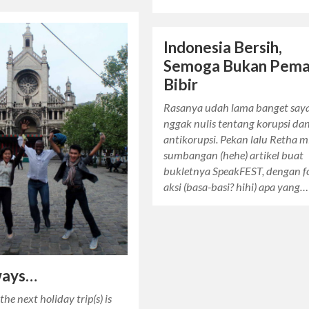
Indonesia Bersih,
Semoga Bukan Pema
Bibir
Rasanya udah lama banget say
nggak nulis tentang korupsi da
antikorupsi. Pekan lalu Retha m
sumbangan (hehe) artikel buat
bukletnya SpeakFEST, dengan f
aksi (basa-basi? hihi) apa yang…
ways…
the next holiday trip(s) is