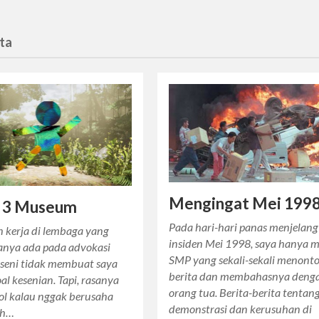
rta
Mengingat Mei 199
, 3 Museum
Pada hari-hari panas menjelang
n kerja di lembaga yang
insiden Mei 1998, saya hanya 
janya ada pada advokasi
SMP yang sekali-sekali menont
 seni tidak membuat saya
berita dan membahasnya deng
soal kesenian. Tapi, rasanya
orang tua. Berita-berita tentan
ol kalau nggak berusaha
demonstrasi dan kerusuhan di
ah…