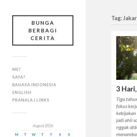
Tag: Jaka
BUNGA
BERBAGI
CERITA
ME?
SAYA?
BAHASA INDONESIA
3 Hari
ENGLISH
Tiga tahu
PRANALA | LINKS
fokus ker
kebijakan
jadi ahli 
August 2026
nggak afd
menamb
M
T
W
T
F
S
S