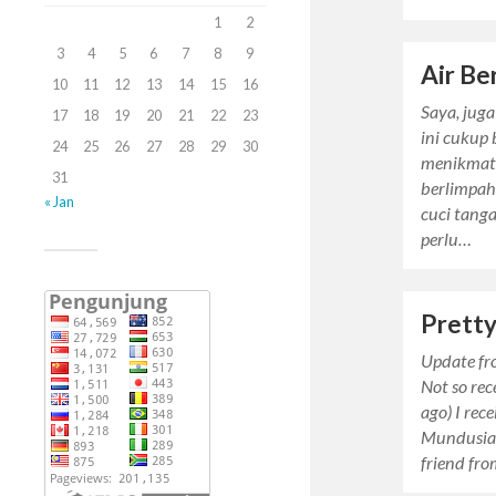
1
2
3
4
5
6
7
8
9
Air Be
10
11
12
13
14
15
16
Saya, juga
17
18
19
20
21
22
23
ini cukup
24
25
26
27
28
29
30
menikmati 
31
berlimpah 
« Jan
cuci tang
perlu…
Pretty
Update fr
Not so rec
ago) I rec
Mundusian
friend fro