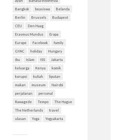
ayah
Bahasa Indonesia
Bangkok
beasiswa
Belanda
Berlin
Brussels
Budapest
CEU
Den Haag
Erasmus Mundus
Eropa
Europe
Facebook
family
GYAC
holiday
Hungary
ibu
Islam
ISS
Jakarta
keluarga
Kenya
komik
korupsi
kuliah
liputan
makan
museum
Nairobi
perjalanan
personal
Rawagede
Tempo
The Hague
The Netherlands
travel
ulasan
Yoga
Yogyakarta