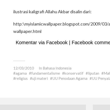
ilustrasi kaligrafi Allahu Akbar disalin dari:
http:\myislamicwallpaper.blogspot.com/2009/03/al
wallpaper.html
Komentar via Facebook | Facebook comme
12/03/2010
In
Bahasa Indonesia
agama
fundamentalisme
konservatif
liputan
Mah
religius
uji materi
UU Penodaan Agama
UU Penyal