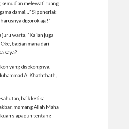
ng kemudian melewati ruang
 agama damai…” Si peneriak
u harusnya digorok aja!”
juru warta, “Kalian juga
 Oke, bagian mana dari
ka saya?
okoh yang disokongnya,
 Muhammad Al Khaththath,
-sahutan, baik ketika
 akbar, memang Allah Maha
gakuan siapapun tentang