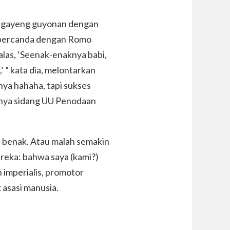
sa gayeng guyonan dengan
a bercanda dengan Romo
balas, ‘Seenak-enaknya babi,
 ” kata dia, melontarkan
nya hahaha, tapi sukses
nya sidang UU Penodaan
ui benak. Atau malah semakin
ereka: bahwa saya (kami?)
n imperialis, promotor
asasi manusia.