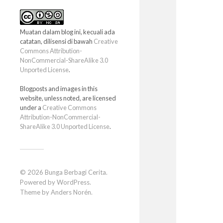
Muatan dalam blog ini, kecuali ada
catatan, dilisensi di bawah
Creative
Commons Attribution-
NonCommercial-ShareAlike 3.0
Unported License
.
Blogposts and images in this
website, unless noted, are licensed
under a
Creative Commons
Attribution-NonCommercial-
ShareAlike 3.0 Unported License
.
© 2026
Bunga Berbagi Cerita
.
Powered by
WordPress
.
Theme by
Anders Norén
.