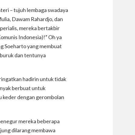
teri – tujuh lembaga swadaya
Mulia, Dawam Rahardjo, dan
perialis, mereka bertakbir
 Komunis Indonesia)!” Oh ya
ang Soeharto yang membuat
 buruk dan tentunya
ngatkan hadirin untuk tidak
anyak berbuat untuk
u keder dengan gerombolan
menegur mereka beberapa
unjung dilarang membawa