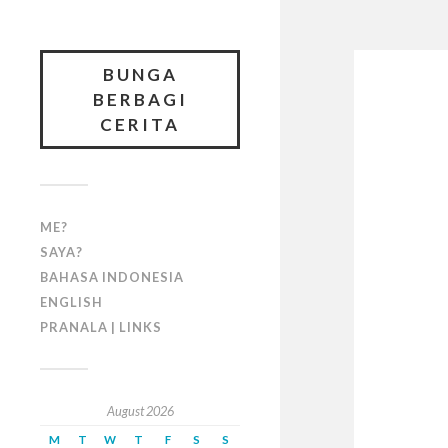
BUNGA
BERBAGI
CERITA
ME?
SAYA?
BAHASA INDONESIA
ENGLISH
PRANALA | LINKS
August 2026
M
T
W
T
F
S
S