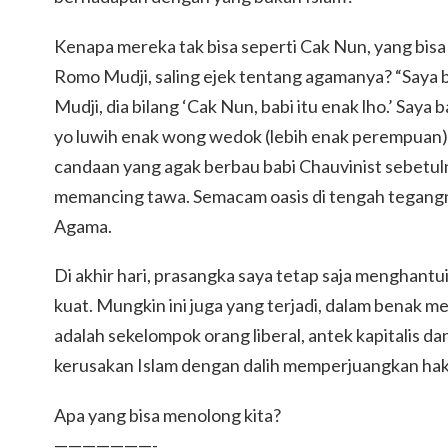
Kenapa mereka tak bisa seperti Cak Nun, yang bi
Romo Mudji, saling ejek tentang agamanya? “Say
Mudji, dia bilang ‘Cak Nun, babi itu enak lho.’ Saya 
yo luwih enak wong wedok (lebih enak perempuan),’
candaan yang agak berbau babi Chauvinist sebetul
memancing tawa. Semacam oasis di tengah tegang
Agama.
Di akhir hari, prasangka saya tetap saja menghant
kuat. Mungkin ini juga yang terjadi, dalam benak m
adalah sekelompok orang liberal, antek kapitalis da
kerusakan Islam dengan dalih memperjuangkan hak 
Apa yang bisa menolong kita?
———————-