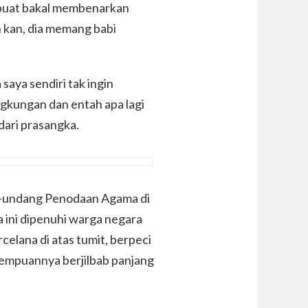
rbuat bakal membenarkan
h kan, dia memang babi
aya sendiri tak ingin
lingkungan dan entah apa lagi
dari prasangka.
ang-undang Penodaan Agama di
a ini dipenuhi warga negara
elana di atas tumit, berpeci
erempuannya berjilbab panjang