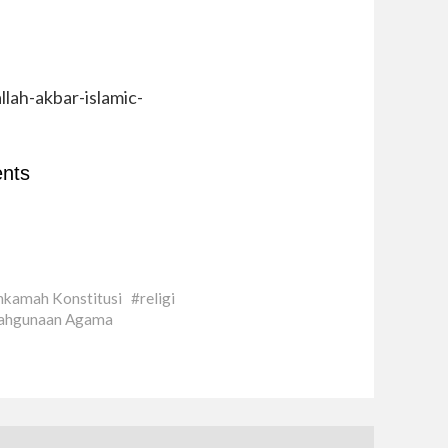
lah-akbar-islamic-
nts
kamah Konstitusi
religi
ahgunaan Agama