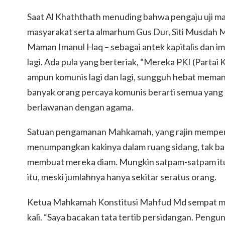
Saat Al Khaththath menuding bahwa pengaju uji ma
masyarakat serta almarhum Gus Dur, Siti Musdah 
Maman Imanul Haq – sebagai antek kapitalis dan im
lagi. Ada pula yang berteriak, “Mereka PKI (Partai
ampun komunis lagi dan lagi, sungguh hebat mem
banyak orang percaya komunis berarti semua yang
berlawanan dengan agama.
Satuan pengamanan Mahkamah, yang rajin memperi
menumpangkan kakinya dalam ruang sidang, tak b
membuat mereka diam. Mungkin satpam-satpam it
itu, meski jumlahnya hanya sekitar seratus orang.
Ketua Mahkamah Konstitusi Mahfud Md sempat 
kali. “Saya bacakan tata tertib persidangan. Peng