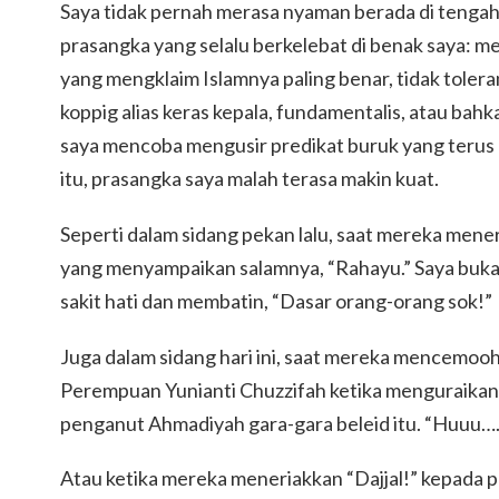
Saya tidak pernah merasa nyaman berada di tengah
prasangka yang selalu berkelebat di benak saya: m
yang mengklaim Islamnya paling benar, tidak toleran,
koppig alias keras kepala, fundamentalis, atau bah
saya mencoba mengusir predikat buruk yang terus
itu, prasangka saya malah terasa makin kuat.
Seperti dalam sidang pekan lalu, saat mereka men
yang menyampaikan salamnya, “Rahayu.” Saya buka
sakit hati dan membatin, “Dasar orang-orang sok!”
Juga dalam sidang hari ini, saat mereka mencemoo
Perempuan Yunianti Chuzzifah ketika menguraikan 
penganut Ahmadiyah gara-gara beleid itu. “Huuu….
Atau ketika mereka meneriakkan “Dajjal!” kepada p