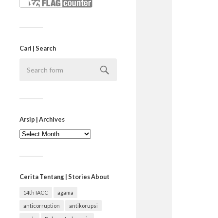
Cari | Search
Arsip | Archives
Arsip
|
Archives
Cerita Tentang | Stories About
14th IACC
agama
anticorruption
antikorupsi