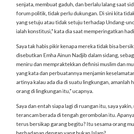
senjata, membuat gaduh, dan berlalu lalang saat si
forum politik, tidak perlu dukungan. Di sini kita t
yang setuju atau tidak setuju terhadap Undang-und
ialah konstitusi,” kata dia saat memperingatkan hadi
Saya tak habis pikir kenapa mereka tidak bisa bersika
disebutkan Emha Ainun Nadjib dalam sidang, sebaga
meniru dan mempraktekkan definisi muslim dan mu
yang kata dan perbuatannya menjamin keselamata
artinya kalau ada dia di suatu lingkungan, amanlah
orang di lingkungan itu,” ucapnya.
Saya dan entah siapa lagi di ruangan itu, saya yaki
terancam berada di tengah gerombolan itu. Apanya
terus bersikap garang begitu? Itu sesama orang m
berhadapan dengan yang bukan Islam?